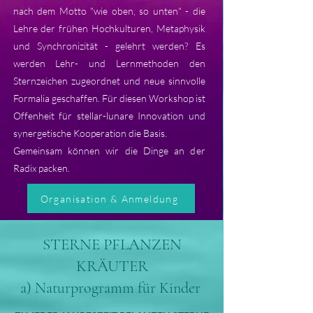
nach dem Motto "wie oben, so unten" - die
Lehre der frühen Hochkulturen, Metaphysik
und Synchronizität - gelehrt werden? Es
werden Lehr- und Lernmethoden den
Sternzeichen zugeordnet und neue sinnvolle
Formalia geschaffen. Für diesen Workshop ist
Offenheit für stellar-lunare Innovation und
synergetische Kooperation die Basis.
Gemeinsam können wir die Dinge an der
Radix packen.
Organisation & Anmeldung
STERNE PFLANZEN
KRÄUTER
a) Naturprogramm für Kinder