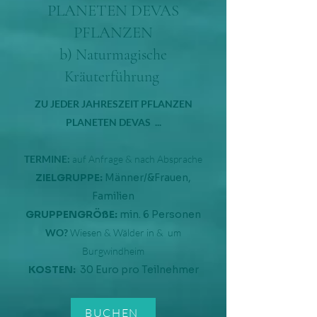
PLANETEN DEVAS
PFLANZEN
b) Naturmagische
Kräuterführung
ZU JEDER JAHRESZEIT PFLANZEN
PLANETEN DEVAS ...
TERMINE:
auf Anfrage & nach Absprache
ZIELGRUPPE:
Männer/&Frauen,
Familien
GRUPPENGRÖßE:
min. 6 Personen
WO?
Wiesen & Wälder in & um
Burgwindheim
KOSTEN:
30 Euro pro Teilnehmer
BUCHEN