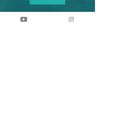
ASTRO-PÄDAGOGIK
Workshop
DAS LEUCHTEN DER STERNE SPIEGELT
SICH IN DEN AUGEN DER KINDER
ZIELGRUPPE:
Eltern, Erzieher, Lehrer,
Professoren - die Inhalte sind auf die
Kursteilnehmer bzw. Zielgruppe abgestimmt,
Voraussetzung ist ein Interesse an Astrologie
(keine Vorkenntnisse nötig)
WIE LANGE?
2 Teile bzw. Tage nach
Absprache & Gruppengröße
z.B. 2 Vormittage zu je 3 Stunden
GRUPPENGRÖßE:
je nach Bedarf
TERMIN:
nach Anfrage & nach Absprache