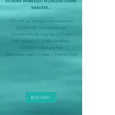
ZU JEDER JAHRESZEIT PFLANZEN STERNE
KRÄUTER ...
TERMINE: auf Anfrage & nach Absprache
ZIELGRUPPE: Grundschulkinder
GRUPPENGRÖßE: 4 bis max. 12 Kinder
WO? Wiesen in & um Burgwindheim
KOSTEN: 22 Euro pro Kind
(Geschwisterrabatt: für jedes 2. Kind nur 11 €)
BUCHEN