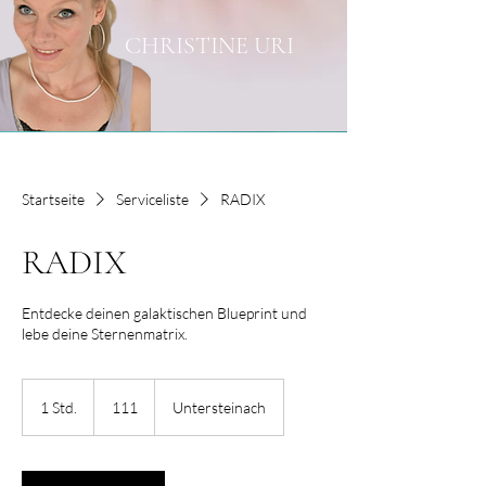
CHRISTINE URI
Startseite
Serviceliste
RADIX
RADIX
Entdecke deinen galaktischen Blueprint und
lebe deine Sternenmatrix.
111
1 Std.
1
111
Untersteinach
S
t
d