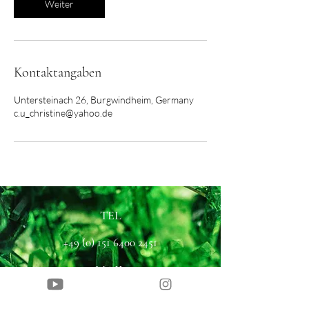
Weiter
Kontaktangaben
Untersteinach 26, Burgwindheim, Germany
c.u_christine@yahoo.de
TEL
+49 (0) 151 6400 2451
MAIL
christine.uri@astraliyah.com