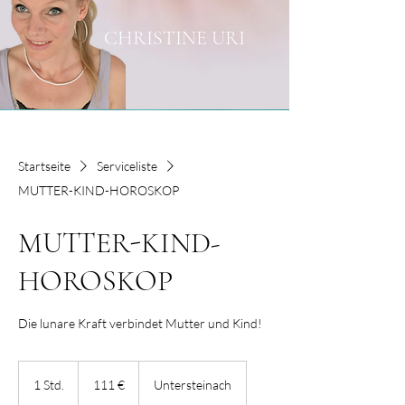
CHRISTINE URI
Startseite
Serviceliste
MUTTER-KIND-HOROSKOP
MUTTER-KIND-
HOROSKOP
Die lunare Kraft verbindet Mutter und Kind!
111
Euro
1 Std.
1
111 €
Untersteinach
S