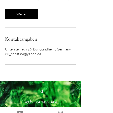
t
d
Weiter
Kontaktangaben
Untersteinach 26, Burgwindheim, Germany
c.u_christine@yahoo.de
TEL
+49 (0) 151 6400 2451
MAIL